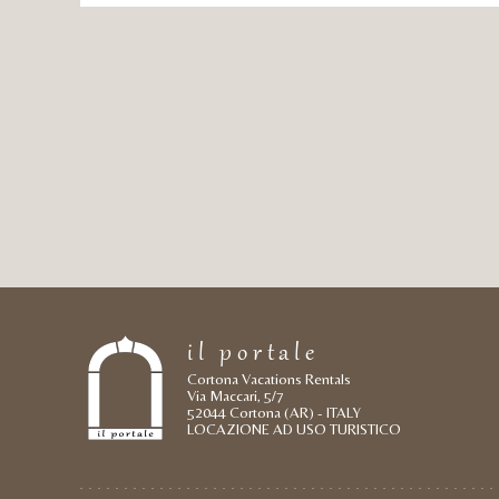
il portale
Cortona Vacations Rentals
Via Maccari, 5/7
52044 Cortona (AR) - ITALY
LOCAZIONE AD USO TURISTICO